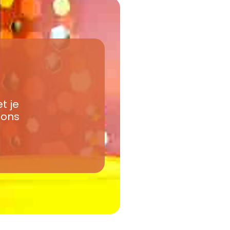
t je
ons