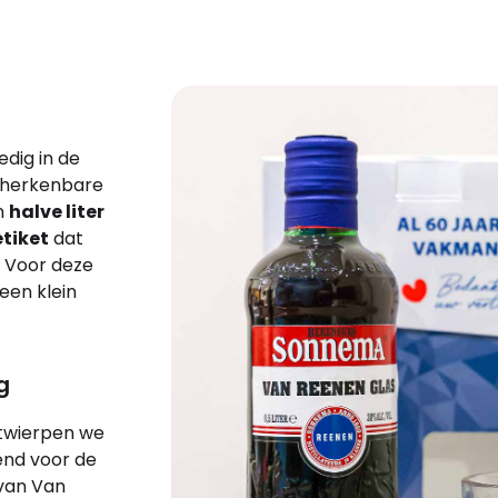
edig in de
e herkenbare
n
halve liter
tiket
dat
Voor deze
 een klein
g
twierpen we
end voor de
l van Van