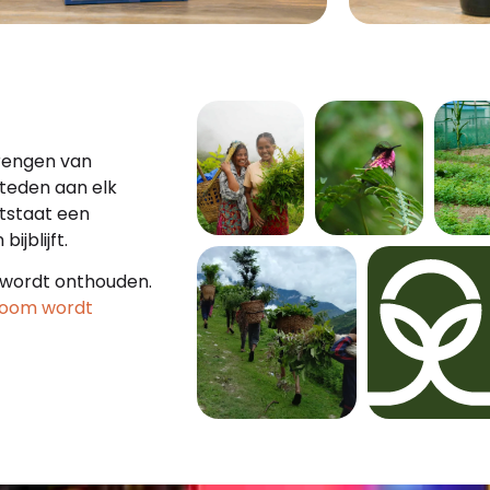
brengen van
teden aan elk
ntstaat een
ijblijft.
 wordt onthouden.
 boom wordt