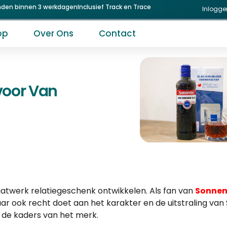
nden binnen 3 werkdagen
Inclusief Track en Trace
Inlogge
op
Over Ons
Contact
voor Van
twerk relatiegeschenk ontwikkelen. Als fan van
Sonne
aar ook recht doet aan het karakter en de uitstraling v
n de kaders van het merk.