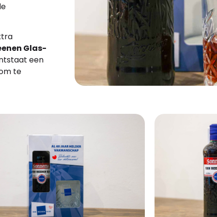
de
xtra
eenen Glas-
ontstaat een
 om te