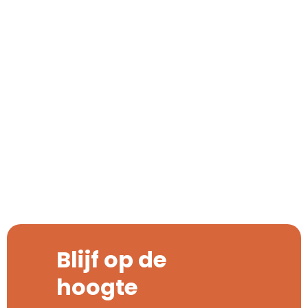
Geef een unieke,
gepersonaliseerde fles cadeau
Vier het leven met een speciaal cadeau. Een blijvende
herinnering waarmee je iemand echt raakt. Maak
gemakkelijk een gepersonaliseerde fles met Spirit.
Blijf op de
hoogte