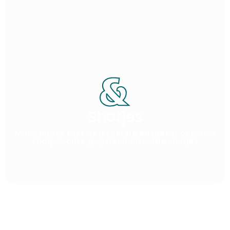
POPULAIR
Shotjes
Maak indruk met de lekkerste en meest originele
shotjes: onze gepersonaliseerde shotjes
POPULAIR