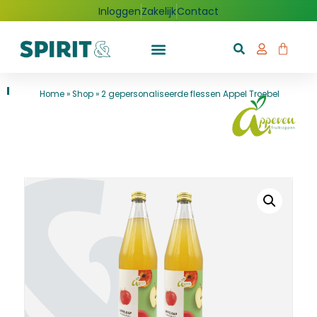
Inloggen
Zakelijk
Contact
Home
»
Shop
»
2 gepersonaliseerde flessen Appel Troebel