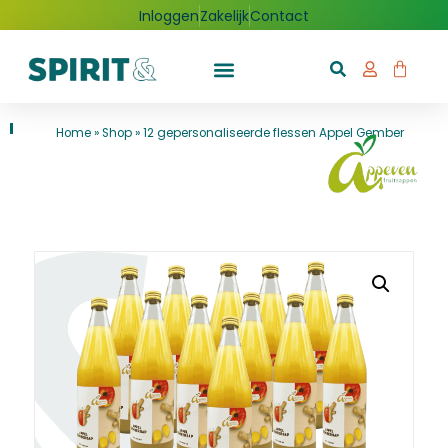
Inloggen
Zakelijk
Contact
Home
»
Shop
»
12 gepersonaliseerde flessen Appel Gember