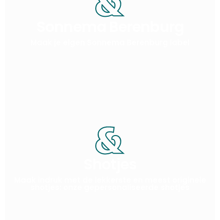
Sonnema Berenburg
Maak je eigen Sonnema Berenburg label
POPULAIR
Shotjes
Maak indruk met de lekkerste en meest originele
shotjes: onze gepersonaliseerde shotjes