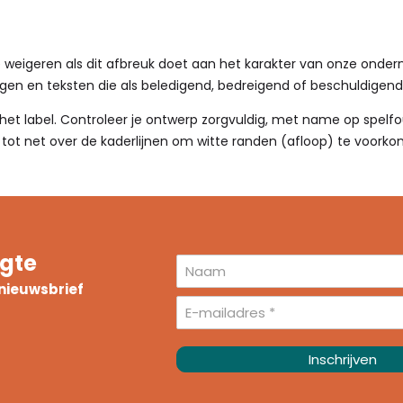
e weigeren als dit afbreuk doet aan het karakter van onze onder
en en teksten die als beledigend, bedreigend of beschuldigen
 het label. Controleer je ontwerp zorgvuldig, met name op spelf
tot net over de kaderlijnen om witte randen (afloop) te voorkom
ogte
e nieuwsbrief
Inschrijven