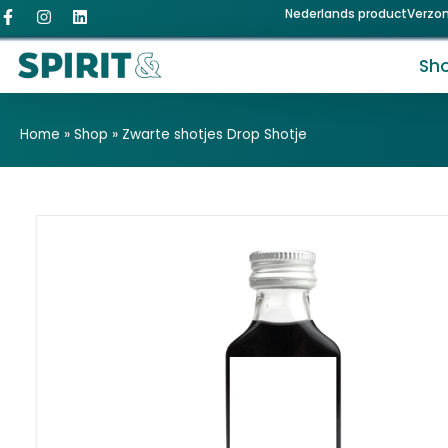
Nederlands product
Verzo
Sh
Home
»
Shop
»
Zwarte shotjes Drop Shotje