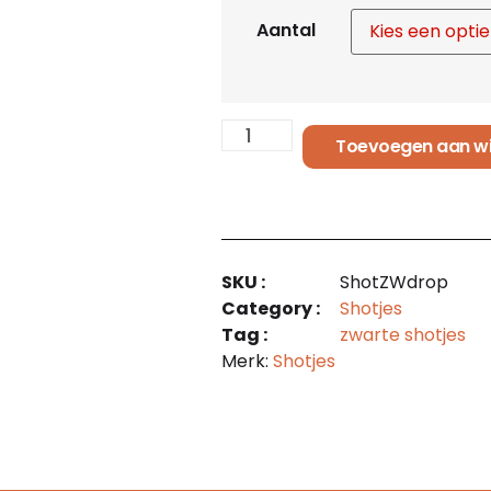
Aantal
Toevoegen aan w
SKU :
ShotZWdrop
Category :
Shotjes
Tag :
zwarte shotjes
Merk:
Shotjes