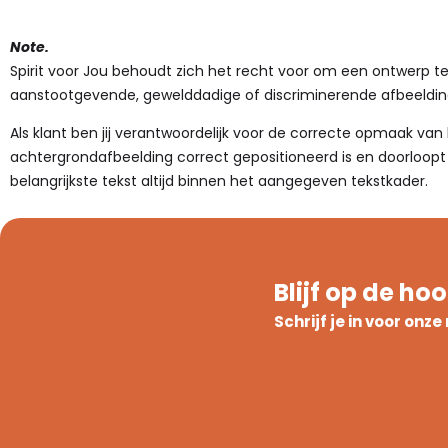
Note.
Spirit voor Jou behoudt zich het recht voor om een ontwerp t
aanstootgevende, gewelddadige of discriminerende afbeelding
Als klant ben jij verantwoordelijk voor de correcte opmaak van
achtergrondafbeelding correct gepositioneerd is en doorloopt 
belangrijkste tekst altijd binnen het aangegeven tekstkader.
Blijf op de ho
Schrijf je in voor onz