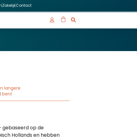
n
Zakelijk
Contact
een langere
d bent
– gebaseerd op de
pisch Hollands en hebben