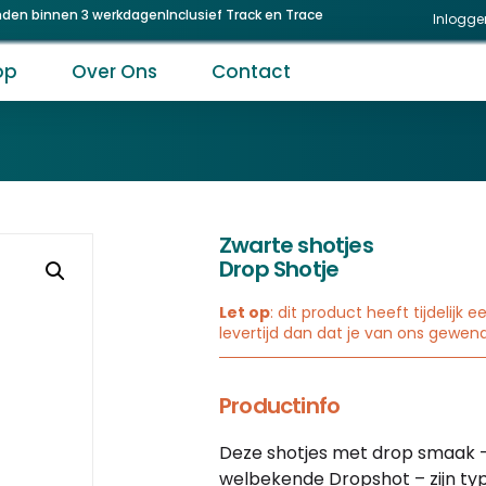
nden binnen 3 werkdagen
Inclusief Track en Trace
Inlogge
op
Over Ons
Contact
Zwarte shotjes
Drop Shotje
Let op
: dit product heeft tijdelijk 
levertijd dan dat je van ons gewen
Productinfo
Deze shotjes met drop smaak 
welbekende Dropshot – zijn ty