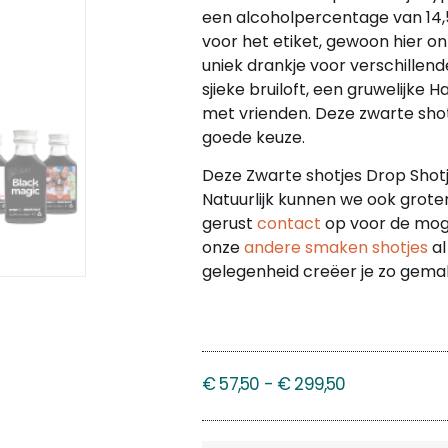
een alcoholpercentage van 14,
voor het etiket, gewoon hier onl
uniek drankje voor verschillen
sjieke bruiloft, een gruwelijke
met vrienden. Deze zwarte shotj
goede keuze.
Deze Zwarte shotjes Drop Shotje
Natuurlijk kunnen we ook grote
gerust
contact
op voor de moge
onze
andere smaken shotjes
al
gelegenheid creëer je zo gemakk
€
57,50
-
€
299,50